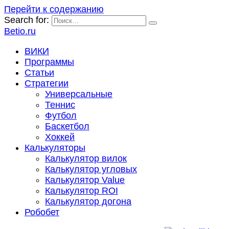
Перейти к содержанию
Search for:
Betio.ru
ВИКИ
Программы
Статьи
Стратегии
Универсальные
Теннис
Футбол
Баскетбол
Хоккей
Калькуляторы
Калькулятор вилок
Калькулятор угловых
Калькулятор Value
Калькулятор ROI
Калькулятор догона
Робобет