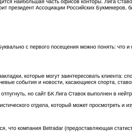
дится наибольшая часть офисов конторы. Лига Ставо
тоит президент Ассоциации Российских Букмекеров, 
уквально с первого посещения можно понять: что и 
кладки, которые могут заинтересовать клиента: спор
евые события и новости, касающиеся спорта, ставок
 отпугнуть, но сайт БК Лига Ставок выполнен в нейтр
стического отдела, который может просмотреть и из
ся, что компания Betradar (предоставляющая статист