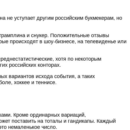
на не уступает другим российским букмекерам, но
 трамплина и снукер. Положительные отзывы
орые происходят в шоу-бизнесе, на телевиденье или
реднестатистические, хотя по некоторым
их российских конторах.
ых вариантов исхода события, а таких
оле, хоккее и теннисе.
вками. Кроме ординарных вариаций,
жет поставить на тоталы и гандикапы. Каждый
 это немаленькое число.