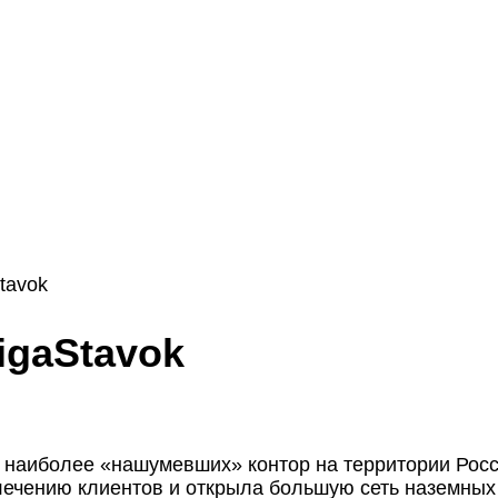
tavok
igaStavok
з наиболее «нашумевших» контор на территории Росс
ечению клиентов и открыла большую сеть наземных 