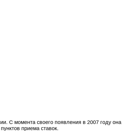
ии. С момента своего появления в 2007 году она
пунктов приема ставок.